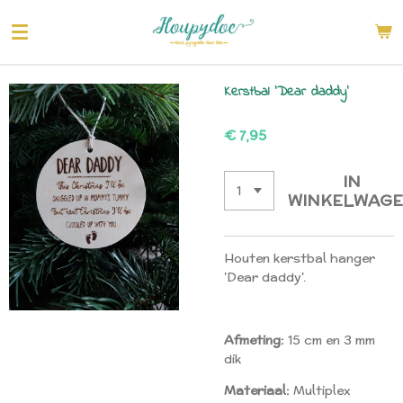
Ga
direct
naar
de
Kerstbal 'Dear daddy'
hoofdinhoud
€ 7,95
IN
WINKELWAG
Houten kerstbal hanger
'Dear daddy'.
Afmeting:
15 cm en 3 mm
dik
Materiaal:
Multiplex