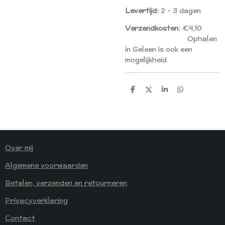
Levertijd:
2 - 3 dagen
Verzendkosten:
€4,10
Ophalen
in Geleen is ook een
mogelijkheid
D
D
S
D
E
E
H
E
L
E
A
L
E
L
R
E
N
E
N
Over mij
Algemene voorwaarden
Betalen, verzenden en retourneren
Privacyverklaring
Contact