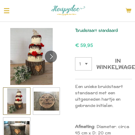
Ga
direct
naar
de
Bruidstaart standaard
hoofdinhoud
€ 59,95
IN
WINKELWAG
Een unieke bruidstaart
standaard met een
uitgesneden hartje en
gebrande initialen.
Afmeting:
Diameter: circa
45 cm x D: 20 cm