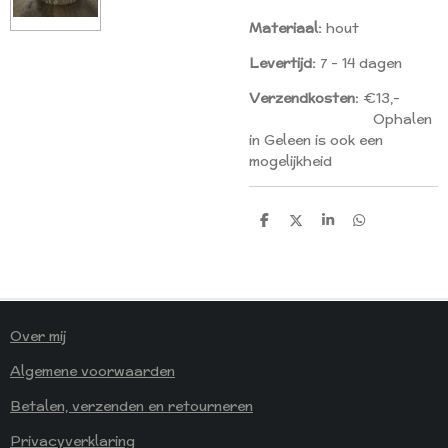
Materiaal:
hout
Levertijd:
7 - 14 dagen
Verzendkosten:
€13,-
Ophalen
in Geleen is ook een
mogelijkheid
D
D
S
D
E
E
H
E
L
E
A
L
E
L
R
E
N
E
N
Over mij
Algemene voorwaarden
Betalen, verzenden en retourneren
Privacyverklaring