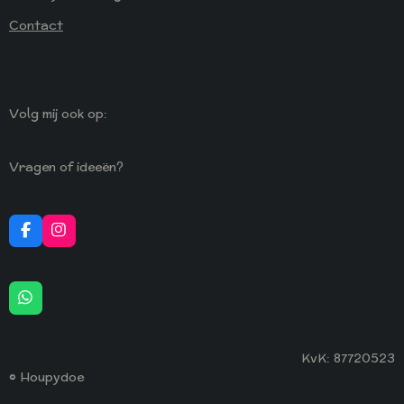
Contact
Volg mij ook op:
Vragen of ideeën?
F
I
A
N
C
S
E
T
B
A
W
O
G
H
O
R
A
K
A
T
M
KvK: 87720523
S
A
© Houpydoe
P