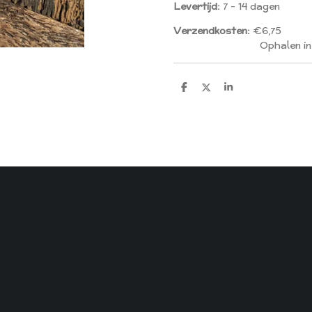
Levertijd:
7 - 14 dagen
Verzendkosten:
€6,75
Ophalen in Geleen i
D
D
S
E
E
H
L
E
A
E
L
R
N
E