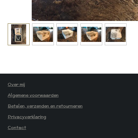
Over mij
Algemene voorwaarden
Betalen, verzenden en retourneren
Privacyverklaring
Contact